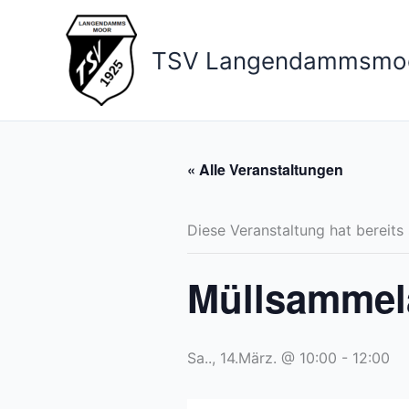
Zum
Inhalt
TSV Langendammsmo
springen
« Alle Veranstaltungen
Diese Veranstaltung hat bereits
Müllsammel
Sa.., 14.März. @ 10:00
-
12:00