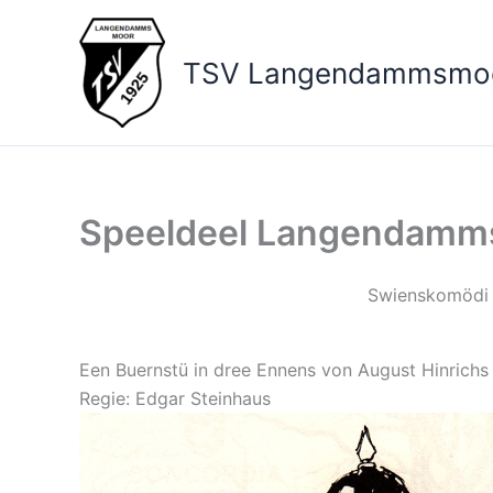
Zum
Inhalt
TSV Langendammsmo
springen
Speeldeel Langendamms
Swienskomödi
Een Buernstü in dree Ennens von August Hinrichs
Regie: Edgar Steinhaus