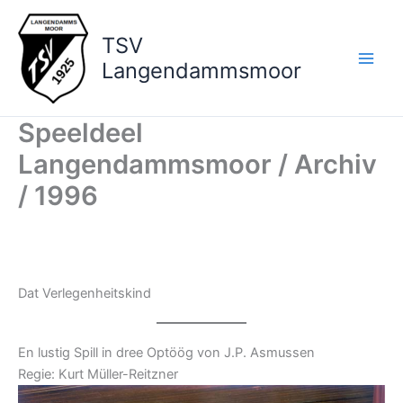
Zum
Inhalt
TSV
springen
Langendammsmoor
Speeldeel
Langendammsmoor / Archiv
/ 1996
Dat Verlegenheitskind
En lustig Spill in dree Optöög von J.P. Asmussen
Regie: Kurt Müller-Reitzner