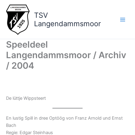
Zum
Inhalt
TSV
springen
Langendammsmoor
Speeldeel
Langendammsmoor / Archiv
/ 2004
De lüttje Wippsteert
En lustig Spill in dree Optöög von Franz Arnold und Ernst
Bach
Regie: Edgar Steinhaus