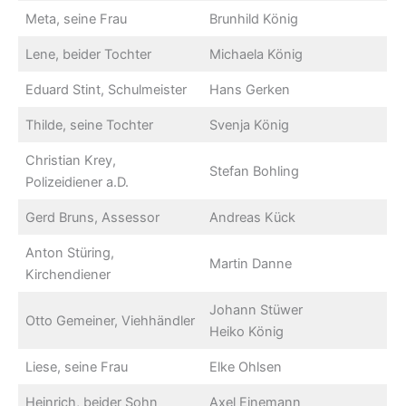
Meta, seine Frau
Brunhild König
Lene, beider Tochter
Michaela König
Eduard Stint, Schulmeister
Hans Gerken
Thilde, seine Tochter
Svenja König
Christian Krey,
Stefan Bohling
Polizeidiener a.D.
Gerd Bruns, Assessor
Andreas Kück
Anton Stüring,
Martin Danne
Kirchendiener
Johann Stüwer
Otto Gemeiner, Viehhändler
Heiko König
Liese, seine Frau
Elke Ohlsen
Heinrich, beider Sohn
Axel Einemann