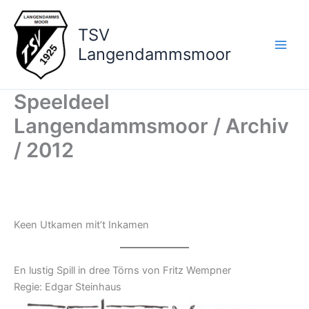
Zum
Inhalt
TSV
springen
Langendammsmoor
Speeldeel
Langendammsmoor / Archiv
/ 2012
Keen Utkamen mit’t Inkamen
En lustig Spill in dree Törns von Fritz Wempner
Regie: Edgar Steinhaus