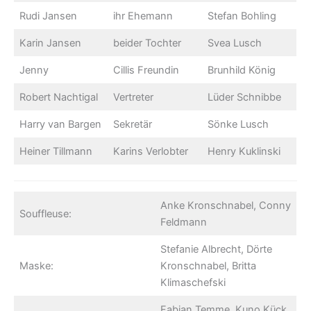
Rudi Jansen
ihr Ehemann
Stefan Bohling
Karin Jansen
beider Tochter
Svea Lusch
Jenny
Cillis Freundin
Brunhild König
Robert Nachtigal
Vertreter
Lüder Schnibbe
Harry van Bargen
Sekretär
Sönke Lusch
Heiner Tillmann
Karins Verlobter
Henry Kuklinski
Anke Kronschnabel, Conny
Souffleuse:
Feldmann
Stefanie Albrecht, Dörte
Maske:
Kronschnabel, Britta
Klimaschefski
Fabian Temme, Kuno Kück,