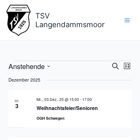
Zum
Inhalt
TSV
springen
Langendammsmoor
Anstehende
Veranstaltungen
Veranstaltun
Veran
Suche
Liste
Suche
Ansic
Datum
Dezember 2025
und
Navig
wählen.
Ansichten,
Navigation
Mi.., 03.Dez.. 25 @ 15:00
-
17:00
MI.
3
Weihnachtsfeier/Senioren
OGH Schwegen